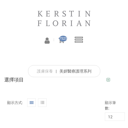
7525
護膚保養
|
美妍醫療護理系列
選擇項目
顯示方式:
顯示筆
數: