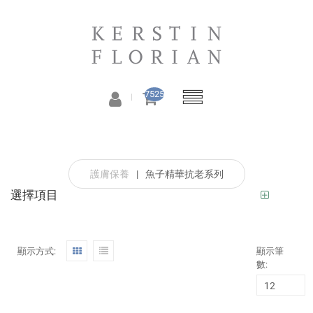
7525
護膚保養
|
魚子精華抗老系列
選擇項目
顯示方式:
顯示筆
數: