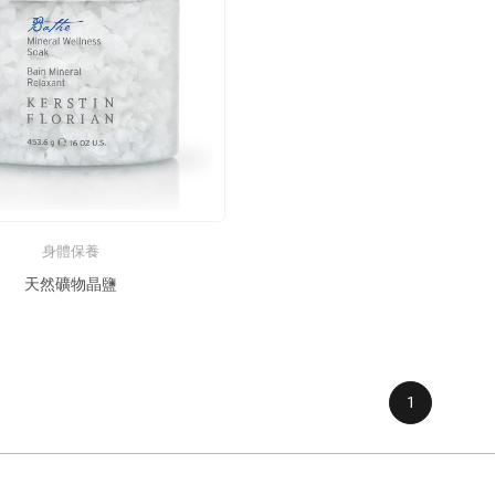
身體保養
天然礦物晶鹽
1