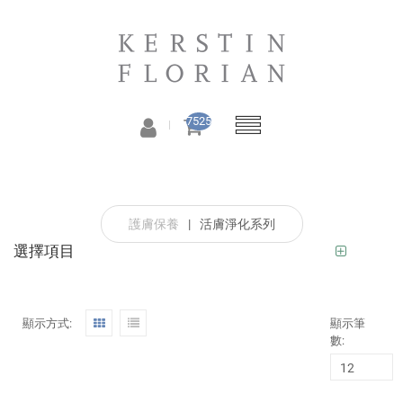
7525
護膚保養
|
活膚淨化系列
選擇項目
顯示方式:
顯示筆
數: