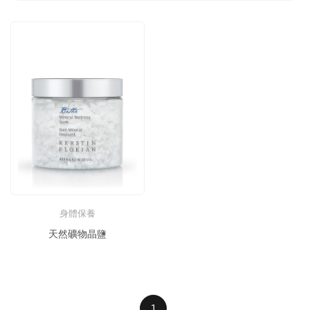
身體保養
天然礦物晶鹽
1