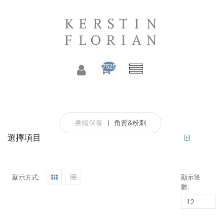
7525
身體保養
|
角質&粉刺
選擇項目
顯示方式:
顯示筆
數: