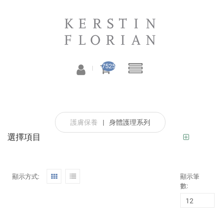
7525
護膚保養
|
身體護理系列
選擇項目
顯示方式:
顯示筆
數: