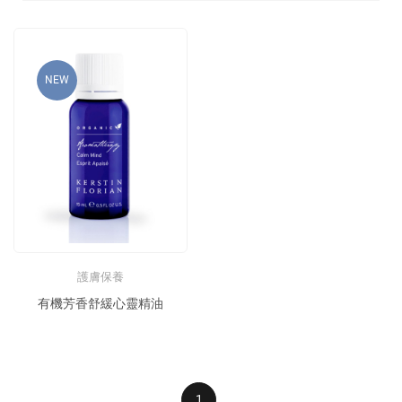
NEW
護膚保養
有機芳香舒緩心靈精油
1