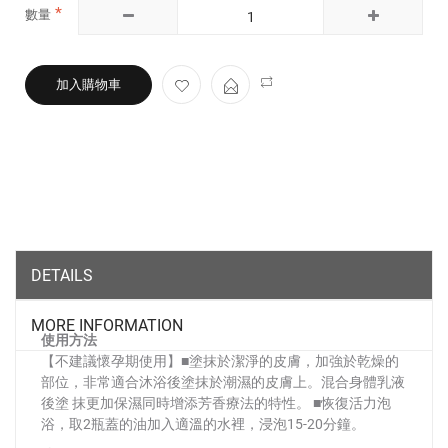
數量
加入購物車
DETAILS
MORE INFORMATION
使用方法
【不建議懷孕期使用】■塗抹於潔淨的皮膚，加強於乾燥的
部位，非常適合沐浴後塗抹於潮濕的皮膚上。混合身體乳液
後塗 抹更加保濕同時增添芳香療法的特性。 ■恢復活力泡
浴，取2瓶蓋的油加入適溫的水裡，浸泡15-20分鐘。