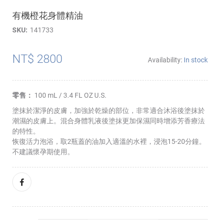
有機橙花身體精油
SKU
141733
NT$ 2800
Availability:
In stock
零售：
100 mL / 3.4 FL OZ U.S.
塗抹於潔淨的皮膚，加強於乾燥的部位，非常適合沐浴後塗抹於
潮濕的皮膚上。混合身體乳液後塗抹更加保濕同時增添芳香療法
的特性。
恢復活力泡浴，取2瓶蓋的油加入適溫的水裡，浸泡15-20分鐘。
不建議懷孕期使用。