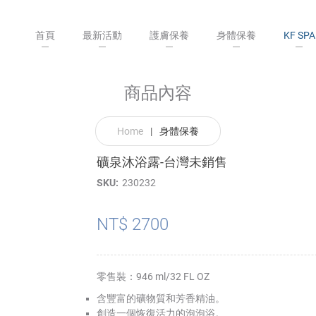
首頁
最新活動
護膚保養
身體保養
KF SPA
商品內容
Home
|
身體保養
礦泉沐浴露-台灣未銷售
SKU
230232
NT$ 2700
零售裝：946 ml/32 FL OZ
含豐富的礦物質和芳香精油。
創造一個恢復活力的泡泡浴。